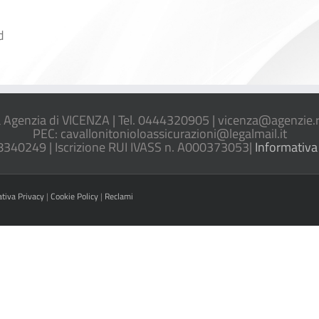
d
 Agenzia di VICENZA | Tel. 0444320905 |
vicenza@agenzie.r
PEC:
cavallonitonioloassicurazioni@legalmail.it
8340249 | Iscrizione RUI IVASS n. A000373053|
Informativa
ativa Privacy
|
Cookie Policy
|
Reclami