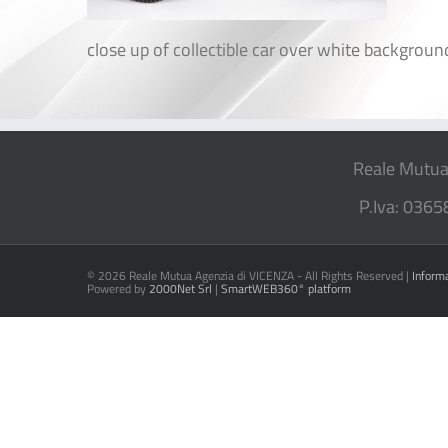
close up of collectible car over white backgroun
Reale Mutua
P.Iva: 0365
©
2026 Reale Mutua Agenzia di VICENZA - All Rights Reserved |
Inform
Powered by
2000Net Srl
|
SmartWEB360° platform