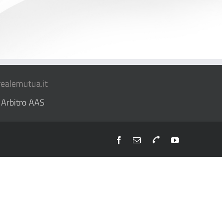
ealemutua.it
 Arbitro AAS
Facebook
Email
Telefono
YouTube