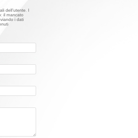
i dell’utente. I
o: il mancato
viando i dati
enuti