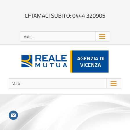
Salta
al
contenuto
CHIAMACI SUBITO: 0444 320905
Vai a...
Vai a...