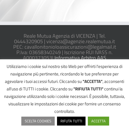
Reale Mutua Agenzia di VICENZA | Tel.
0444320905 |
vicenza@agenzie.realemutua.it
PEC:
cavallonitonioloassicurazioni@legalmail.it
P.Iva: 03658340249 | Iscrizione RUI IVASS n.
A000373053|
Informativa Arbitro AAS
Utilizziamo i cookie sul nostro sito Web per offrirti l'esperienza di
navigazione più pertinente, ricordando le tue preferenze per
agevolare i tuoi accessi futuri. Cliccando su
"ACCETTA"
, acconsenti
©
2026 Reale Mutua Agenzia di VICENZA - All Rights Reserved |
Informativa
all'uso di TUTTI i cookie. Cliccando su
"RIFIUTA TUTTI"
continui la
Privacy
|
Cookie Policy
|
Reclami
Powered by
2000Net Srl
|
SmartWEB360° platform
navigazione utilizzando solo i cookie necessari. È possibile, tuttavia,
Facebook
Email
Telefono
YouTube
visualizzare le impostazioni dei cookie per fornire un consenso
controllato.
SCELTA COOKIES
RIFUTA TUTTI
ACCETTA