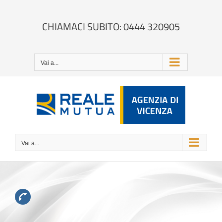
Salta
al
contenuto
CHIAMACI SUBITO: 0444 320905
Vai a...
Vai a...