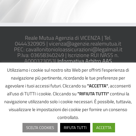
Reale Mutua Agenzia di VICENZA | Tel.
0444320905 |
vicenza@agenzie.realemutua.it
PEC:
cavallonitonioloassicurazioni@legalmail.it
P.Iva: 03658340249 | Iscrizione RUI IVASS n.
A000373053|
Informativa Arbitro AAS
Utilizziamo i cookie sul nostro sito Web per offrirti l'esperienza di
navigazione più pertinente, ricordando le tue preferenze per
agevolare i tuoi accessi futuri. Cliccando su
"ACCETTA"
, acconsenti
©
2026 Reale Mutua Agenzia di VICENZA - All Rights Reserved |
Informativa
all'uso di TUTTI i cookie. Cliccando su
"RIFIUTA TUTTI"
continui la
Privacy
|
Cookie Policy
|
Reclami
Powered by
2000Net Srl
|
SmartWEB360° platform
navigazione utilizzando solo i cookie necessari. È possibile, tuttavia,
Facebook
Email
Telefono
YouTube
visualizzare le impostazioni dei cookie per fornire un consenso
controllato.
SCELTA COOKIES
RIFUTA TUTTI
ACCETTA