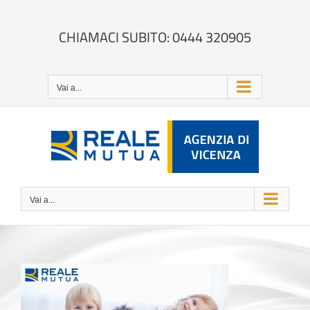
Salta
al
contenuto
CHIAMACI SUBITO: 0444 320905
Vai a...
Vai a...