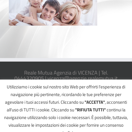
Reale Mutua Agenzia di VICENZA | Tel.
0444320905 |
vicenza@agenzie.realemutua.it
PEC:
cavallonitonioloassicurazioni@legalmail.it
Utilizziamo i cookie sul nostro sito Web per offrirti l'esperienza di
P.Iva: 03658340249 | Iscrizione RUI IVASS n.
A000373053|
Informativa Arbitro AAS
navigazione più pertinente, ricordando le tue preferenze per
agevolare i tuoi accessi futuri. Cliccando su
"ACCETTA"
, acconsenti
all'uso di TUTTI i cookie. Cliccando su
"RIFIUTA TUTTI"
continui la
navigazione utilizzando solo i cookie necessari. È possibile, tuttavia,
©
2026 Reale Mutua Agenzia di VICENZA - All Rights Reserved |
Informativa
visualizzare le impostazioni dei cookie per fornire un consenso
Privacy
|
Cookie Policy
|
Reclami
Powered by
2000Net Srl
|
SmartWEB360° platform