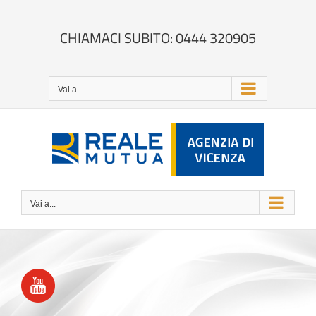
Salta
al
contenuto
CHIAMACI SUBITO: 0444 320905
Vai a...
Vai a...