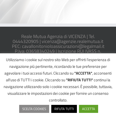
Reale Mutua Agenzia di VICENZA | Tel.
0444320905 |
vicenza@agenzie.realemutua.it
PEC:
cavallonitonioloassicurazioni@legalmail.it
P.Iva: 03658340249 | Iscrizione RUI IVASS n.
A000373053|
Informativa Arbitro AAS
Utilizziamo i cookie sul nostro sito Web per offrirti l'esperienza di
navigazione più pertinente, ricordando le tue preferenze per
agevolare i tuoi accessi futuri. Cliccando su
"ACCETTA"
, acconsenti
all'uso di TUTTI i cookie. Cliccando su
"RIFIUTA TUTTI"
continui la
©
2026 Reale Mutua Agenzia di VICENZA - All Rights Reserved |
Informativa
Privacy
|
Cookie Policy
|
Reclami
navigazione utilizzando solo i cookie necessari. È possibile, tuttavia,
Powered by
2000Net Srl
|
SmartWEB360° platform
visualizzare le impostazioni dei cookie per fornire un consenso
Facebook
Email
Telefono
YouTube
controllato.
SCELTA COOKIES
RIFUTA TUTTI
ACCETTA