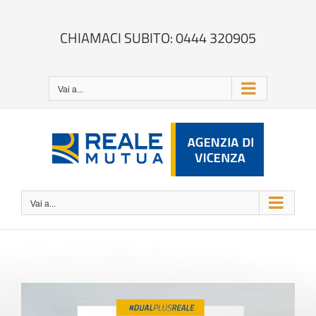
Salta
al
contenuto
CHIAMACI SUBITO: 0444 320905
Vai a...
Vai a...