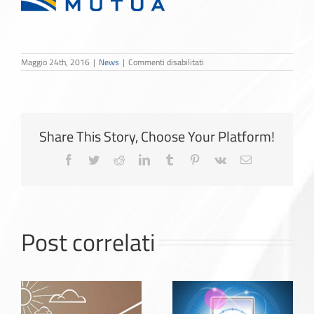
su
Maggio 24th, 2016
|
News
|
Commenti disabilitati
Dual
Plus
Reale
Share This Story, Choose Your Platform!
Facebook
Twitter
Reddit
LinkedIn
Tumblr
Pinterest
Vk
Email
Post correlati