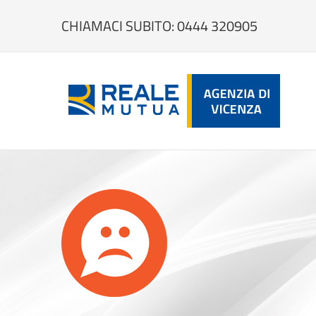
Salta
al
CHIAMACI SUBITO: 0444 320905
contenuto