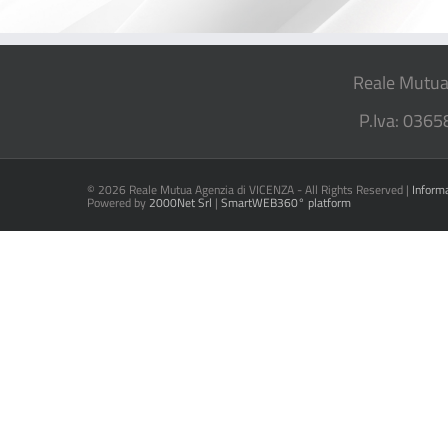
Reale Mutua
P.Iva: 0365
©
2026 Reale Mutua Agenzia di VICENZA - All Rights Reserved |
Inform
Powered by
2000Net Srl
|
SmartWEB360° platform