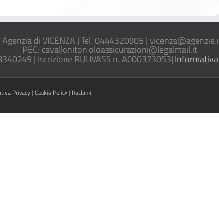
 Agenzia di VICENZA | Tel. 0444320905 |
vicenza@agenzie.r
PEC:
cavallonitonioloassicurazioni@legalmail.it
8340249 | Iscrizione RUI IVASS n. A000373053|
Informativa
ativa Privacy
|
Cookie Policy
|
Reclami