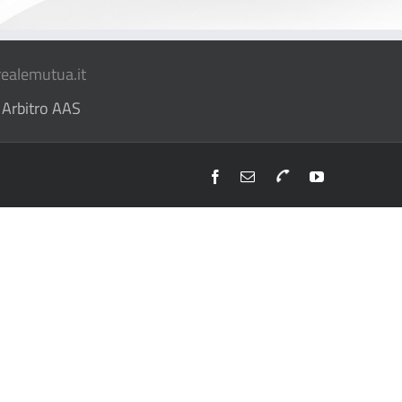
ealemutua.it
 Arbitro AAS
Facebook
Email
Telefono
YouTube