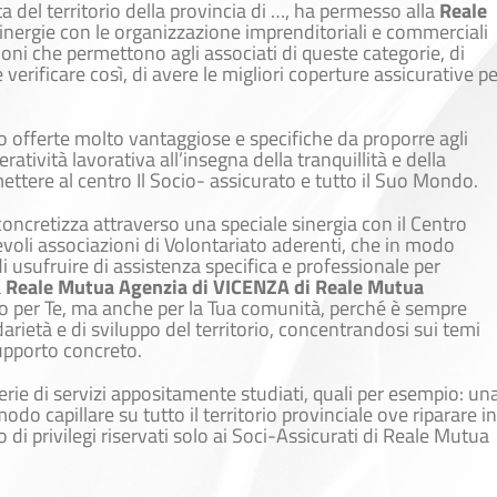
 del territorio della provincia di …, ha permesso alla
Reale
sinergie con le organizzazione imprenditoriali e commerciali
ioni che permettono agli associati di queste categorie, di
verificare così, di avere le migliori coperture assicurative pe
 offerte molto vantaggiose e specifiche da proporre agli
atività lavorativa all’insegna della tranquillità e della
mettere al centro Il Socio- assicurato e tutto il Suo Mondo.
concretizza attraverso una speciale sinergia con il Centro
evoli associazioni di Volontariato aderenti, che in modo
 di usufruire di assistenza specifica e professionale per
a
Reale Mutua Agenzia di VICENZA di Reale Mutua
o per Te, ma anche per la Tua comunità, perché è sempre
idarietà e di sviluppo del territorio, concentrandosi sui temi
supporto concreto.
serie di servizi appositamente studiati, quali per esempio: un
odo capillare su tutto il territorio provinciale ove riparare in
 di privilegi riservati solo ai Soci-Assicurati di Reale Mutua