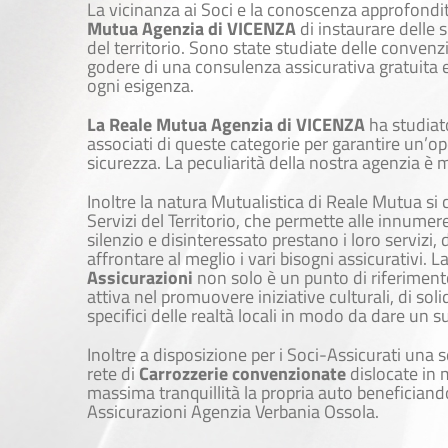
La vicinanza ai Soci e la conoscenza approfondita
Mutua Agenzia di VICENZA
di instaurare delle 
del territorio. Sono state studiate delle convenz
godere di una consulenza assicurativa gratuita e 
ogni esigenza.
La Reale Mutua Agenzia di VICENZA
ha studiato
associati di queste categorie per garantire un’oper
sicurezza. La peculiarità della nostra agenzia è 
Inoltre la natura Mutualistica di Reale Mutua si 
Servizi del Territorio, che permette alle innumer
silenzio e disinteressato prestano i loro servizi,
affrontare al meglio i vari bisogni assicurativi. L
Assicurazioni
non solo è un punto di riferiment
attiva nel promuovere iniziative culturali, di sol
specifici delle realtà locali in modo da dare un 
Inoltre a disposizione per i Soci-Assicurati una 
rete di
Carrozzerie convenzionate
dislocate in m
massima tranquillità la propria auto beneficiando
Assicurazioni Agenzia Verbania Ossola.