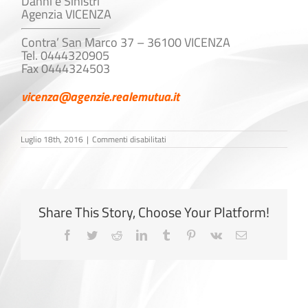
Danni e Sinistri
Agenzia VICENZA
Contra’ San Marco 37 – 36100 VICENZA
Tel. 0444320905
Fax 0444324503
vicenza@agenzie.realemutua.it
su
Luglio 18th, 2016
|
Commenti disabilitati
Elisabetta
Pangallo
Share This Story, Choose Your Platform!
Facebook
Twitter
Reddit
LinkedIn
Tumblr
Pinterest
Vk
Email