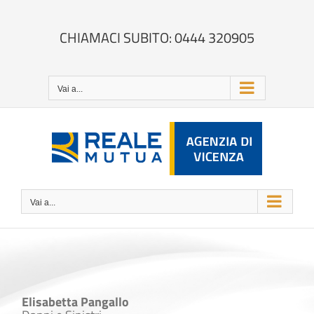
Salta
al
contenuto
CHIAMACI SUBITO: 0444 320905
Vai a...
Vai a...
Elisabetta Pangallo